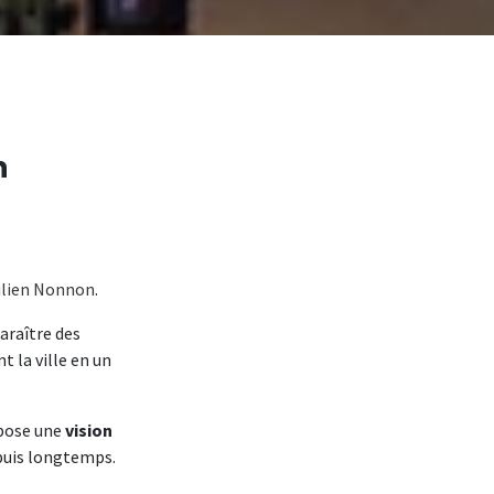
n
ulien Nonnon
.
araître des
t la ville en un
opose une
vision
epuis longtemps.