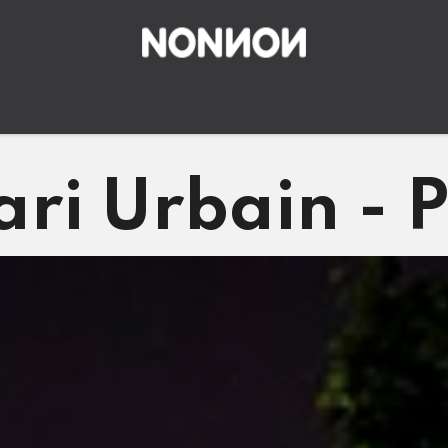
ping ?
Prehistoric Safari
Blog
Presse
Contactez-nous
ari Urbain - P