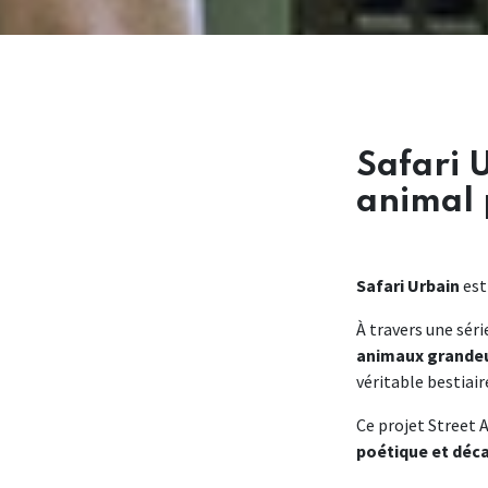
Safari 
animal 
Safari Urbain
est 
À travers une séri
animaux grandeu
véritable bestiair
Ce projet Street 
poétique et décal